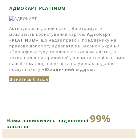
АДВОКАРТ PLATINUM
Активувавши даний пакет, Ви отримуєте
можливість користування картою
АдвоКарт
«PLATINUM»
, що надає право її пред’явнику на
правову допомогу адвоката за Законом України
«Про адвокатуру та адвокатську діяльність», а
також надання юридичної допомоги спеціалістами
нашої команди, в обсязі та на умовах надання
послуг пакету
«Юридичний відділ»
.
Дізнатись більше
99%
Нами залишились задоволені
клієнтів.