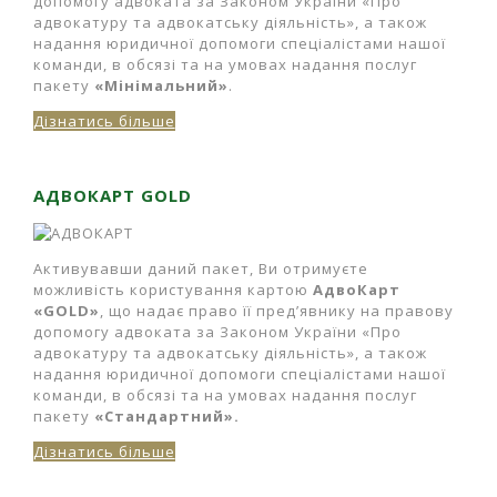
допомогу адвоката за Законом України «Про
адвокатуру та адвокатську діяльність», а також
надання юридичної допомоги спеціалістами нашої
команди, в обсязі та на умовах надання послуг
пакету
«Мінімальний»
.
Дізнатись більше
АДВОКАРТ GOLD
Активувавши даний пакет, Ви отримуєте
можливість користування картою
АдвоКарт
«GOLD»
, що надає право її пред’явнику на правову
допомогу адвоката за Законом України «Про
адвокатуру та адвокатську діяльність», а також
надання юридичної допомоги спеціалістами нашої
команди, в обсязі та на умовах надання послуг
пакету
«Стандартний».
Дізнатись більше