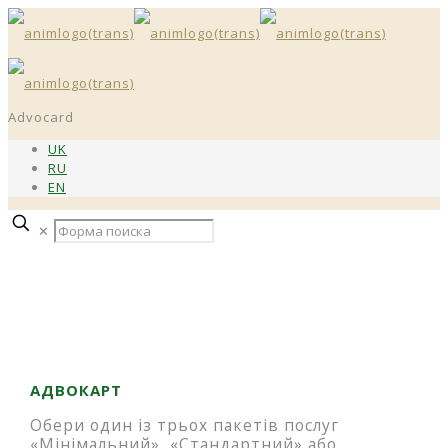
Advocard
UK
RU
EN
✕
АДВОКАРТ
Обери один із трьох пакетів послуг
«Мінімальний», «Стандартний» або