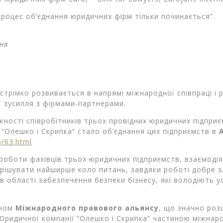
 процес об’єднання юридичних фірм тільки починається”.
ння
стрімко розвивається в напрямі міжнародної співпраці і
ої зусилля з фірмами-партнерами.
ності співробітників трьох провідних юридичних підприє
“Олешко і Скрипка” стало об’єднання цих підприємств в
/63.html
ї роботи фахівців трьох юридичних підприємств, взаємоді
ирішувати найширше коло питань, завдяки роботі добре 
ів в області забезпечення безпеки бізнесу, які володіють
еном
Міжнародного правового альянсу
, що значно роз
Юридичної компанії “Олешко і Скрипка” частиною міжнаро