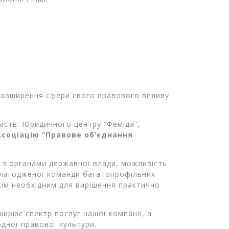
 розширення сфери свого правового впливу
мств: Юридичного центру “Феміда”,
Асоціацію “Правове об’єднання
я з органами державної влади, можливість
злагодженої команди багатопрофільних
 усім необхідним для вирішення практично
ширює спектр послуг нашої компанії, а
дної правової культури.