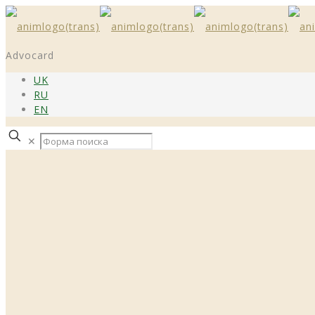
Advocard
UK
RU
EN
✕