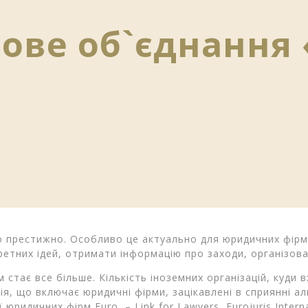
вове об`єднання 
ло престижно. Особливо це актуально для юридичних фірм
ретних ідей, отримати інформацію про заходи, організов
стає все більше. Кількість іноземних організацій, куди в
ія, що включає юридичні фірми, зацікавлені в сприянні 
ридичних фірм Euro, – Link for Lawyers, Eurojuris Internat