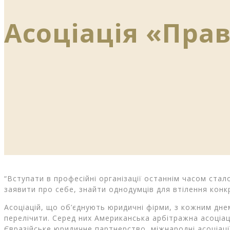
Асоціація «Пра
“Вступати в професійні організації останнім часом ста
заявити про себе, знайти однодумців для втілення конк
Асоціацій, що об’єднують юридичні фірми, з кожним днем 
перелічити. Серед них Американська арбітражна асоціац
Євразійське юридичне партнерство, міжнародні асоціації ю