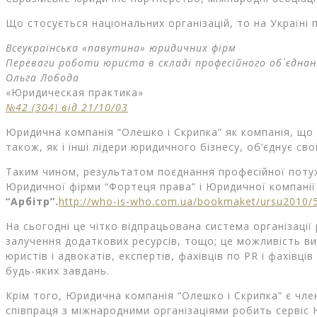
Що стосується національних організацій, то на Україні
Всеукраїнська «павутина» юридичних фірм
Переваги роботи юриста в складі професійного об`єдна
Ольга Лобода
«Юридическая практика»
№42 (304) від 21/10/03
Юридична компанія “Олешко і Скрипка” як компанія, що 
також, як і інші лідери юридичного бізнесу, об’єднує св
Таким чином, результатом поєднання професійної потуж
Юридичної фірми “Фортеця права” і Юридичної компанії 
“Арбітр”.
http://who-is-who.com.ua/bookmaket/ursu2010/5
На сьогодні це чітко відпрацьована система організаці
залучення додаткових ресурсів, тощо; це можливість в
юристів і адвокатів, експертів, фахівців по PR і фахівц
будь-яких завдань.
Крім того, Юридична компанія “Олешко і Скрипка” є чл
співпраця з міжнародними організаціями робить сервіс 