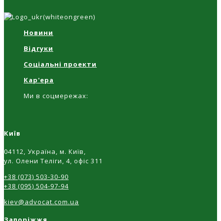
Новини
Відгуки
Соціальні проекти
Кар'ера
Ми в соцмережах:
Київ
04112, Україна, м. Київ,
ул. Олени Теліги, 4, офіс 311
+38 (073) 503-30-90
+38 (095) 504-97-94
kiev@advocat.com.ua
Запоріжжя