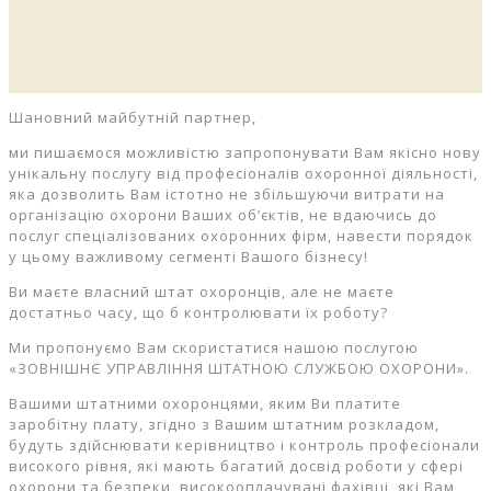
Шановний майбутній партнер,
ми пишаємося можливістю запропонувати Вам якісно нову
унікальну послугу від професіоналів охоронної діяльності,
яка дозволить Вам істотно не збільшуючи витрати на
організацію охорони Ваших об’єктів, не вдаючись до
послуг спеціалізованих охоронних фірм, навести порядок
у цьому важливому сегменті Вашого бізнесу!
Ви маєте власний штат охоронців, але не маєте
достатньо часу, що б контролювати їх роботу?
Ми пропонуємо Вам скористатися нашою послугою
«ЗОВНІШНЄ УПРАВЛІННЯ ШТАТНОЮ СЛУЖБОЮ ОХОРОНИ».
Вашими штатними охоронцями, яким Ви платите
заробітну плату, згідно з Вашим штатним розкладом,
будуть здійснювати керівництво і контроль професіонали
високого рівня, які мають багатий досвід роботи у сфері
охорони та безпеки, високооплачувані фахівці, які Вам