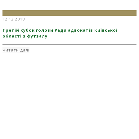
12.12.2018
Третій кубок голови Ради адвокатів Київської
області з футзалу
Читати далі