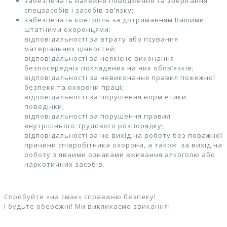
забезпечать належне поводження та зберігання
спецзасобів і засобів зв’язку;
забезпечать контроль за дотриманням Вашими
штатними охоронцями:
відповідальності за втрату або псування
матеріальних цінностей;
відповідальності за неякісне виконання
безпосередніх покладених на них обов’язків;
відповідальності за невиконання правил пожежної
безпеки та охорони праці;
відповідальності за порушення норм етики
поведінки;
відповідальності за порушення правил
внутрішнього трудового розпорядку;
відповідальності за не вихід на роботу без поважної
причини співробітника охорони, а також за вихід на
роботу з явними ознаками вживання алкоголю або
наркотичних засобів.
Спробуйте «на смак» справжню безпеку!
І будьте обережні! Ми викликаємо звикання!