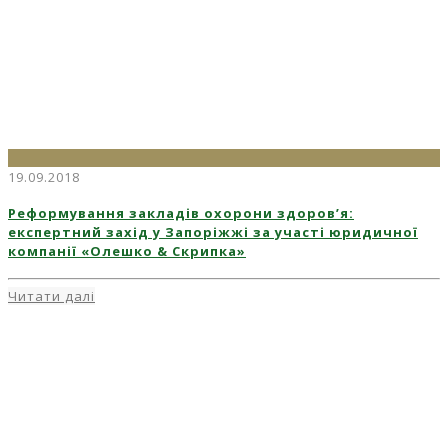
19.09.2018
Реформування закладів охорони здоров’я:
експертний захід у Запоріжжі за участі юридичної
компанії «Олешко & Скрипка»
Читати далі