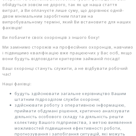
обійдуться зовсім не дорого, так як це наша стаття
витрат, а Ви оплачуєте лише суму, що дорівнює одній-
двом мінімальним заробітним платам на
випробувальному терміні, який Ви встановите для наших
фахівців!
Ви побачите своїх охоронців з іншого боку!
Ми замінимо сторожів на професійних охоронців, навчимо
і підвищимо кваліфікацію вже працюючих у Вас осіб, якщо
вони будуть відповідати критеріям займаній посаді!
Ваші охоронці стануть служити, а не відбувати робочий
час!
Наші фахівці:
будуть здійснювати загальне керівництво Вашим
штатним підрозділом служби охорони;
здійснювати роботу з оперативною інформацією,
приймати обдумані рішення, критично аналізувати
діяльність особового складу та діяльність решти
колективу Вашого підприємства, з метою виявлення
можливостей підвищення ефективності роботи,
прогнозування і запобігання ситуацій, які можуть