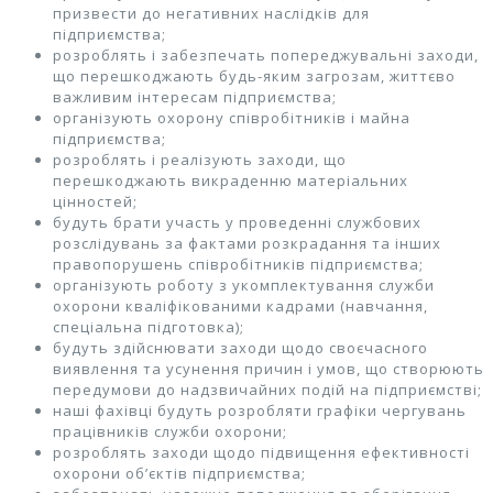
призвести до негативних наслідків для
підприємства;
розроблять і забезпечать попереджувальні заходи,
що перешкоджають будь-яким загрозам, життєво
важливим інтересам підприємства;
організують охорону співробітників і майна
підприємства;
розроблять і реалізують заходи, що
перешкоджають викраденню матеріальних
цінностей;
будуть брати участь у проведенні службових
розслідувань за фактами розкрадання та інших
правопорушень співробітників підприємства;
організують роботу з укомплектування служби
охорони кваліфікованими кадрами (навчання,
спеціальна підготовка);
будуть здійснювати заходи щодо своєчасного
виявлення та усунення причин і умов, що створюють
передумови до надзвичайних подій на підприємстві;
наші фахівці будуть розробляти графіки чергувань
працівників служби охорони;
розроблять заходи щодо підвищення ефективності
охорони об’єктів підприємства;